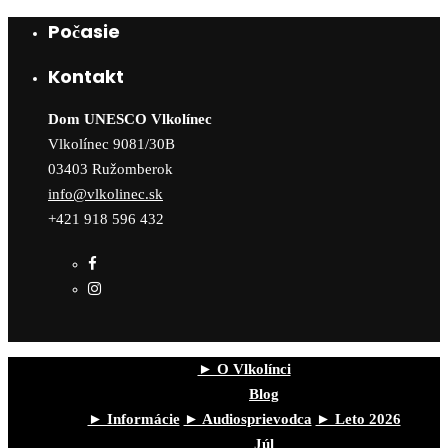
Počasie
Kontakt
Dom UNESCO Vlkolínec
Vlkolínec 9081/30B
03403 Ružomberok
info@vlkolinec.sk
+421 918 596 432
► O Vlkolínci
Blog
► Informácie
► Audiosprievodca
► Leto 2026
Júl