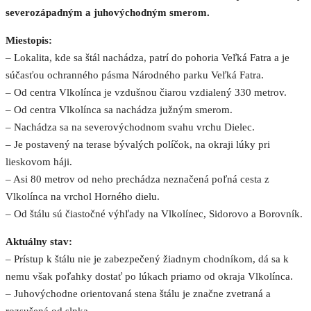
severozápadným a juhovýchodným smerom.
Miestopis:
– Lokalita, kde sa štál nachádza, patrí do pohoria Veľká Fatra a je
súčasťou ochranného pásma Národného parku Veľká Fatra.
– Od centra Vlkolínca je vzdušnou čiarou vzdialený 330 metrov.
– Od centra Vlkolínca sa nachádza južným smerom.
– Nachádza sa na severovýchodnom svahu vrchu Dielec.
– Je postavený na terase bývalých políčok, na okraji lúky pri
lieskovom háji.
– Asi 80 metrov od neho prechádza neznačená poľná cesta z
Vlkolínca na vrchol Horného dielu.
– Od štálu sú čiastočné výhľady na Vlkolínec, Sidorovo a Borovník.
Aktuálny stav:
– Prístup k štálu nie je zabezpečený žiadnym chodníkom, dá sa k
nemu však poľahky dostať po lúkach priamo od okraja Vlkolínca.
– Juhovýchodne orientovaná stena štálu je značne zvetraná a