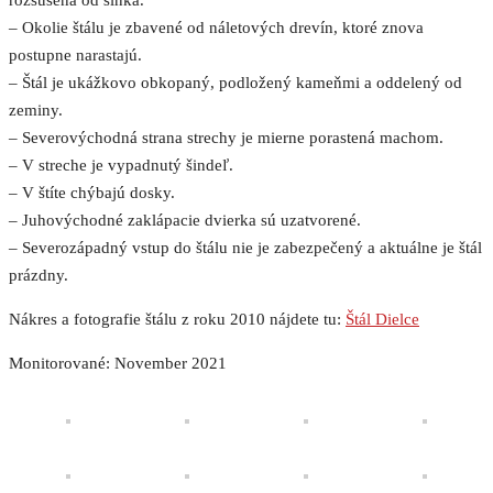
rozsušená od slnka.
– Okolie štálu je zbavené od náletových drevín, ktoré znova
postupne narastajú.
– Štál je ukážkovo obkopaný, podložený kameňmi a oddelený od
zeminy.
– Severovýchodná strana strechy je mierne porastená machom.
– V streche je vypadnutý šindeľ.
– V štíte chýbajú dosky.
– Juhovýchodné zaklápacie dvierka sú uzatvorené.
– Severozápadný vstup do štálu nie je zabezpečený a aktuálne je štál
prázdny.
Nákres a fotografie štálu z roku 2010 nájdete tu:
Štál Dielce
Monitorované: November 2021