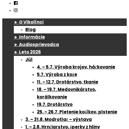
► O Vlkolínci
Blog
► Informácie
► Audiosprievodca
► Leto 2026
Júl
4. – 5.7. Výroba krojov, háčkovanie
5.7. Výroba z kože
11. – 12.7. Drotárstvo, tkanie
18. – 19.7. Medovnikárstvo,
korálkovanie
19.7. Drotárstvo
25. – 26.7. Pletenie košíkov, plstenie
3. – 31.8. Modrotlač – výstava
1. – 2.8. Hrnčiarstvo, šperky z hliny