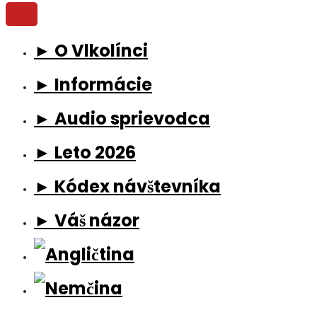
► O Vlkolínci
► Informácie
► Audio sprievodca
► Leto 2026
► Kódex návštevníka
► Váš názor