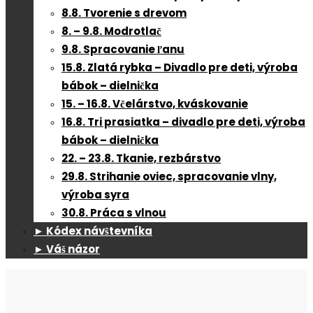
8.8. Tvorenie s drevom
8. – 9.8. Modrotlač
9.8. Spracovanie ľanu
15.8. Zlatá rybka – Divadlo pre deti, výroba
bábok – dielnička
15. – 16.8. Včelárstvo, kváskovanie
16.8. Tri prasiatka – divadlo pre deti, výroba
bábok – dielnička
22. – 23.8. Tkanie, rezbárstvo
29.8. Strihanie oviec, spracovanie vlny,
výroba syra
30.8. Práca s vlnou
► Kódex návštevníka
► Váš názor