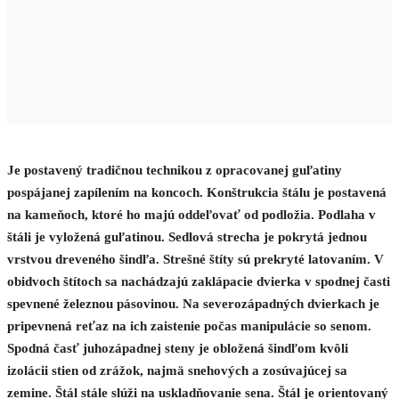
Je postavený tradičnou technikou z opracovanej guľatiny
pospájanej zapílením na koncoch. Konštrukcia štálu je postavená
na kameňoch, ktoré ho majú oddeľovať od podložia. Podlaha v
štáli je vyložená guľatinou. Sedlová strecha je pokrytá jednou
vrstvou dreveného šindľa. Strešné štíty sú prekryté latovaním. V
obidvoch štítoch sa nachádzajú zaklápacie dvierka v spodnej časti
spevnené železnou pásovinou. Na severozápadných dvierkach je
pripevnená reťaz na ich zaistenie počas manipulácie so senom.
Spodná časť juhozápadnej steny je obložená šindľom kvôli
izolácii stien od zrážok, najmä snehových a zosúvajúcej sa
zemine. Štál stále slúži na uskladňovanie sena. Štál je orientovaný