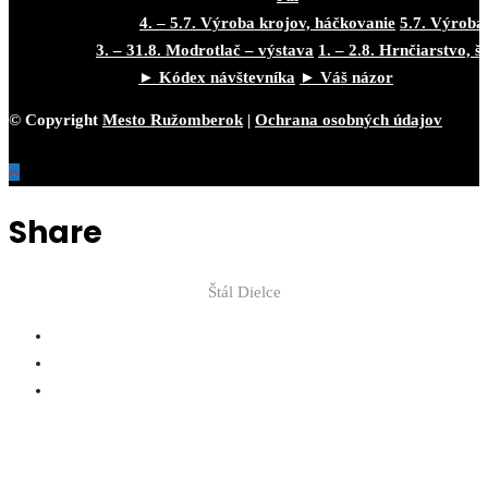
4. – 5.7. Výroba krojov, háčkovanie
5.7. Výroba
3. – 31.8. Modrotlač – výstava
1. – 2.8. Hrnčiarstvo, š
► Kódex návštevníka
► Váš názor
© Copyright
Mesto Ružomberok
|
Ochrana osobných údajov
Share
Štál Dielce