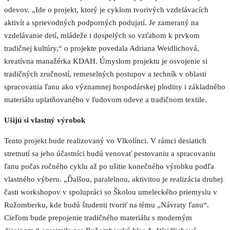
odevov. „Ide o projekt, ktorý je cyklom tvorivých vzdelávacích
aktivít a sprievodných podporných podujatí. Je zameraný na
vzdelávanie detí, mládeže i dospelých so vzťahom k prvkom
tradičnej kultúry,“ o projekte povedala Adriana Weidlichová,
kreatívna manažérka KDAH. Úmyslom projektu je osvojenie si
tradičných zručností, remeselných postupov a techník v oblasti
spracovania ľanu ako významnej hospodárskej plodiny i základného
materiálu uplatňovaného v ľudovom odeve a tradičnom textile.
Ušijú si vlastný výrobok
Tento projekt bude realizovaný vo Vlkolínci. V rámci desiatich
stretnutí sa jeho účastníci budú venovať pestovaniu a spracovaniu
ľanu počas ročného cyklu až po ušitie konečného výrobku podľa
vlastného výberu. „Ďalšou, paralelnou, aktivitou je realizácia druhej
časti workshopov v spolupráci so Školou umeleckého priemyslu v
Ružomberku, kde budú študenti tvoriť na tému „Návraty ľanu“.
Cieľom bude prepojenie tradičného materiálu s moderným