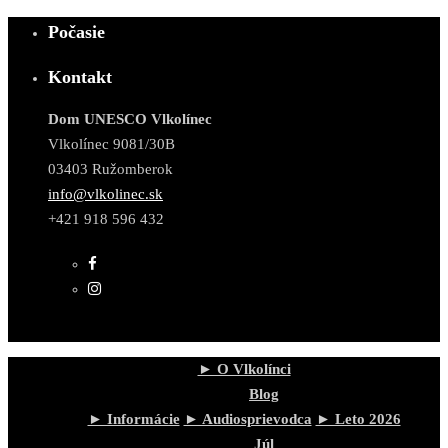
Počasie
Kontakt
Dom UNESCO Vlkolínec
Vlkolínec 9081/30B
03403 Ružomberok
info@vlkolinec.sk
+421 918 596 432
► O Vlkolínci
Blog
► Informácie
► Audiosprievodca
► Leto 2026
Júl