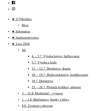
► O Vlkolínci
Blog
► Informácie
► Audiosprievodca
► Leto 2026
Júl
4. – 5.7. Výroba krojov, háčkovanie
5.7. Výroba z kože
11. – 12.7. Drotárstvo, tkanie
18. – 19.7. Medovnikárstvo, korálkovanie
19.7. Drotárstvo
25. – 26.7. Pletenie košíkov, plstenie
3. – 31.8. Modrotlač – výstava
1. – 2.8. Hrnčiarstvo, šperky z hliny
8.8. Tvorenie s drevom