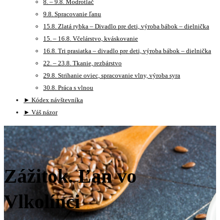
8. – 9.8. Modrotlač
9.8. Spracovanie ľanu
15.8. Zlatá rybka – Divadlo pre deti, výroba bábok – dielnička
15. – 16.8. Včelárstvo, kváskovanie
16.8. Tri prasiatka – divadlo pre deti, výroba bábok – dielnička
22. – 23.8. Tkanie, rezbárstvo
29.8. Strihanie oviec, spracovanie vlny, výroba syra
30.8. Práca s vlnou
► Kódex návštevníka
► Váš názor
Zážitok. Ľan vo
Vlkolínci