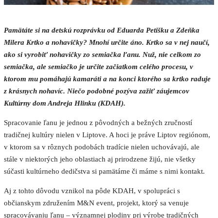
Pamätáte si na detskú rozprávku od Eduarda Petišku a Zdeňka
Milera Krtko a nohavičky? Mnohí určite áno. Krtko sa v nej naučí,
ako si vyrobiť nohavičky zo semiačka ľanu. Nuž, nie celkom zo
semiačka, ale semiačko je určite začiatkom celého procesu, v
ktorom mu pomáhajú kamaráti a na konci ktorého sa krtko raduje
z krásnych nohavíc. Niečo podobné pozýva zažiť záujemcov
Kultúrny dom Andreja Hlinku (KDAH).
Spracovanie ľanu je jednou z pôvodných a bežných zručností
tradičnej kultúry nielen v Liptove. A hoci je práve Liptov regiónom,
v ktorom sa v rôznych podobách tradície nielen uchovávajú, ale
stále v niektorých jeho oblastiach aj prirodzene žijú, nie všetky
súčasti kultúrneho dedičstva si pamätáme či máme s nimi kontakt.
Aj z tohto dôvodu vznikol na pôde KDAH, v spolupráci s
občianskym združením M&N event, projekt, ktorý sa venuje
spracovávaniu ľanu – významnej plodiny pri výrobe tradičných