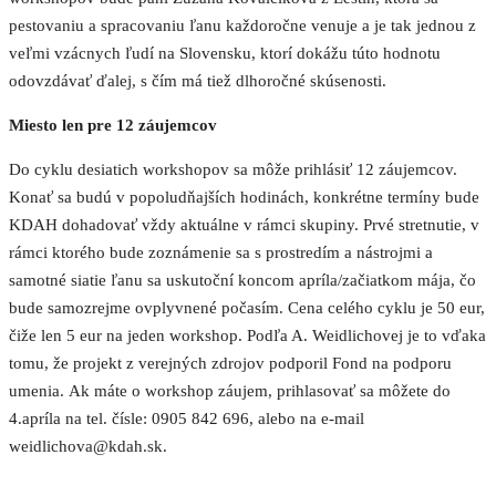
pestovaniu a spracovaniu ľanu každoročne venuje a je tak jednou z
veľmi vzácnych ľudí na Slovensku, ktorí dokážu túto hodnotu
odovzdávať ďalej, s čím má tiež dlhoročné skúsenosti.
Miesto len pre 12 záujemcov
Do cyklu desiatich workshopov sa môže prihlásiť 12 záujemcov.
Konať sa budú v popoludňajších hodinách, konkrétne termíny bude
KDAH dohadovať vždy aktuálne v rámci skupiny. Prvé stretnutie, v
rámci ktorého bude zoznámenie sa s prostredím a nástrojmi a
samotné siatie ľanu sa uskutoční koncom apríla/začiatkom mája, čo
bude samozrejme ovplyvnené počasím. Cena celého cyklu je 50 eur,
čiže len 5 eur na jeden workshop. Podľa A. Weidlichovej je to vďaka
tomu, že projekt z verejných zdrojov podporil Fond na podporu
umenia. Ak máte o workshop záujem, prihlasovať sa môžete do
4.apríla na tel. čísle: 0905 842 696, alebo na e-mail
weidlichova@kdah.sk.