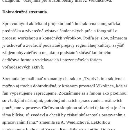
dizajnom,“ ozrejmila pre Ružomberský hlas A. Weidlichová.
Dobrodružné stretnutia
Sprievodnými aktivitami projektu budú interaktívna etnografická
prednáška a záverečná výstava študentských prác a fotografií z
procesu workshopu a konečných výrobkov. Podľa jej slov, zámerom
je uchovať a zveľadiť podstatné prejavy regionálnej kultúry, zvýšiť
záujem obyvateľov o ne, ako o podstatnú súčasť kultúrneho
dedičstva formou vzdelávacích i prezentačných foriem
voľnočasových aktivít.
Stretnutia by mali mať rozmanitý charakter: „Tvorivé, interaktívne a
možno aj trochu dobrodružné, v krásnom prostredí Vlkolínca, kde si
ľan vypestujeme i spracujeme. Zoznámime sa s ľanom ako plodinou,
so všetkými nástrojmi, potrebnými na ich spracovanie a reálne ich
použijeme v procese. Cieľovou skupinou sú všetci tí, ktorým je táto
téma blízka, sú zvedaví a chceli by získať skúsenosť s pestovaním a
spracovaním ľanu,“ zmienila sa A. Weidlichová. Lektorkou
workshopov bude pani Zuzana Kovalčíková z Leštín, ktorá sa