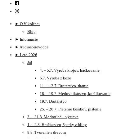
► O Vlkolínci
Blog
► Informácie
► Audiosprievodca
► Leto 2026
Júl
4. – 5.7. Výroba krojov, háčkovanie
5.7. Výroba z kože
11. – 12.7. Drotárstvo, tkanie
18. – 19.7. Medovnikárstvo, korálkovanie
19.7. Drotárstvo
25. – 26.7. Pletenie košíkov, plstenie
3. – 31.8. Modrotlač – výstava
1. – 2.8. Hrnčiarstvo, šperky z hliny
8.8. Tvorenie s drevom