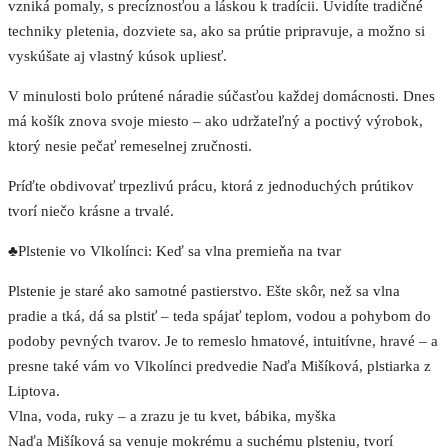
vzniká pomaly, s precíznosťou a láskou k tradícii. Uvidíte tradičné
techniky pletenia, dozviete sa, ako sa prútie pripravuje, a možno si
vyskúšate aj vlastný kúsok upliesť.
V minulosti bolo prútené náradie súčasťou každej domácnosti. Dnes
má košík znova svoje miesto – ako udržateľný a poctivý výrobok,
ktorý nesie pečať remeselnej zručnosti.
Príďte obdivovať trpezlivú prácu, ktorá z jednoduchých prútikov
tvorí niečo krásne a trvalé.
♣Plstenie vo Vlkolínci: Keď sa vlna premieňa na tvar
Plstenie je staré ako samotné pastierstvo. Ešte skôr, než sa vlna
pradie a tká, dá sa plstiť – teda spájať teplom, vodou a pohybom do
podoby pevných tvarov. Je to remeslo hmatové, intuitívne, hravé – a
presne také vám vo Vlkolínci predvedie Naďa Mišíková, plstiarka z
Liptova.
Vlna, voda, ruky – a zrazu je tu kvet, bábika, myška
Naďa Mišíková sa venuje mokrému a suchému plsteniu, tvorí