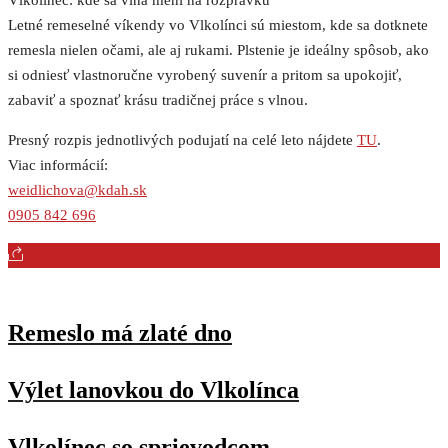
Vlkolínec: kde sa vlna mení na rozprávku
Letné remeselné víkendy vo Vlkolínci sú miestom, kde sa dotknete
remesla nielen očami, ale aj rukami. Plstenie je ideálny spôsob, ako
si odniesť vlastnoručne vyrobený suvenír a pritom sa upokojiť,
zabaviť a spoznať krásu tradičnej práce s vlnou.
Presný rozpis jednotlivých podujatí na celé leto nájdete
TU
.
Viac informácií:
weidlichova@kdah.sk
0905 842 696
Remeslo má zlaté dno
Výlet lanovkou do Vlkolínca
Vlkolínec so sprievodcom