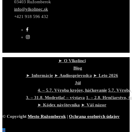
03403 Ružomberok
info@vlkolinec.sk
+421 918 596 432
► O Vlkolínci
Blog
► Informácie
► Audiosprievodca
► Leto 2026
Júl
4. – 5.7. Výroba krojov, háčkovanie
5.7. Výroba
3. – 31.8. Modrotlač – výstava
1. – 2.8. Hrnčiarstvo, š
► Kódex návštevníka
► Váš názor
© Copyright
Mesto Ružomberok
|
Ochrana osobných údajov