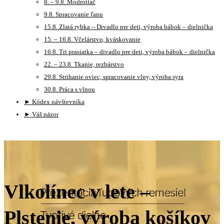
8. – 9.8. Modrotlač
9.8. Spracovanie ľanu
15.8. Zlatá rybka – Divadlo pre deti, výroba bábok – dielnička
15. – 16.8. Včelárstvo, kváskovanie
16.8. Tri prasiatka – divadlo pre deti, výroba bábok – dielnička
22. – 23.8. Tkanie, rezbárstvo
29.8. Strihanie oviec, spracovanie vlny, výroba syra
30.8. Práca s vlnou
► Kódex návštevníka
► Váš názor
Vlkolínec v lete –
Plstenie, výroba košíkov