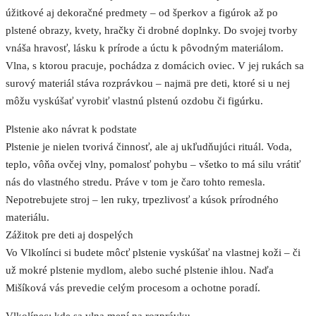
úžitkové aj dekoračné predmety – od šperkov a figúrok až po
plstené obrazy, kvety, hračky či drobné doplnky. Do svojej tvorby
vnáša hravosť, lásku k prírode a úctu k pôvodným materiálom.
Vlna, s ktorou pracuje, pochádza z domácich oviec. V jej rukách sa
surový materiál stáva rozprávkou – najmä pre deti, ktoré si u nej
môžu vyskúšať vyrobiť vlastnú plstenú ozdobu či figúrku.
Plstenie ako návrat k podstate
Plstenie je nielen tvorivá činnosť, ale aj ukľudňujúci rituál. Voda,
teplo, vôňa ovčej vlny, pomalosť pohybu – všetko to má silu vrátiť
nás do vlastného stredu. Práve v tom je čaro tohto remesla.
Nepotrebujete stroj – len ruky, trpezlivosť a kúsok prírodného
materiálu.
Zážitok pre deti aj dospelých
Vo Vlkolínci si budete môcť plstenie vyskúšať na vlastnej koži – či
už mokré plstenie mydlom, alebo suché plstenie ihlou. Naďa
Mišíková vás prevedie celým procesom a ochotne poradí.