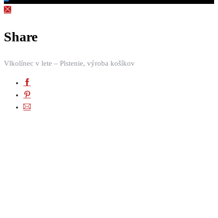
Share
Vlkolínec v lete – Plstenie, výroba košíkov