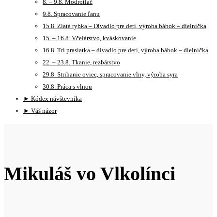
8. – 9.8. Modrotlač
9.8. Spracovanie ľanu
15.8. Zlatá rybka – Divadlo pre deti, výroba bábok – dielnička
15. – 16.8. Včelárstvo, kváskovanie
16.8. Tri prasiatka – divadlo pre deti, výroba bábok – dielnička
22. – 23.8. Tkanie, rezbárstvo
29.8. Strihanie oviec, spracovanie vlny, výroba syra
30.8. Práca s vlnou
► Kódex návštevníka
► Váš názor
Mikuláš vo Vlkolínci