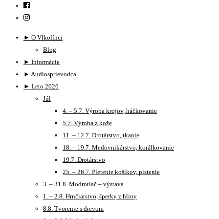
► O Vlkolínci
Blog
► Informácie
► Audiosprievodca
► Leto 2026
Júl
4. – 5.7. Výroba krojov, háčkovanie
5.7. Výroba z kože
11. – 12.7. Drotárstvo, tkanie
18. – 19.7. Medovnikárstvo, korálkovanie
19.7. Drotárstvo
25. – 26.7. Pletenie košíkov, plstenie
3. – 31.8. Modrotlač – výstava
1. – 2.8. Hrnčiarstvo, šperky z hliny
8.8. Tvorenie s drevom