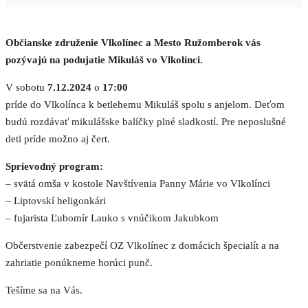
Občianske združenie Vlkolínec a Mesto Ružomberok vás
pozývajú na podujatie Mikuláš vo Vlkolínci.
V sobotu
7.12.2024
o
17:00
príde do Vlkolínca k betlehemu Mikuláš spolu s anjelom. Deťom
budú rozdávať mikulášske balíčky plné sladkostí. Pre neposlušné
deti príde možno aj čert.
Sprievodný program:
– svätá omša v kostole Navštívenia Panny Márie vo Vlkolínci
– Liptovskí heligonkári
– fujarista Ľubomír Lauko s vnúčikom Jakubkom
Občerstvenie zabezpečí OZ Vlkolínec z domácich špecialít a na
zahriatie ponúkneme horúci punč.
Tešíme sa na Vás.