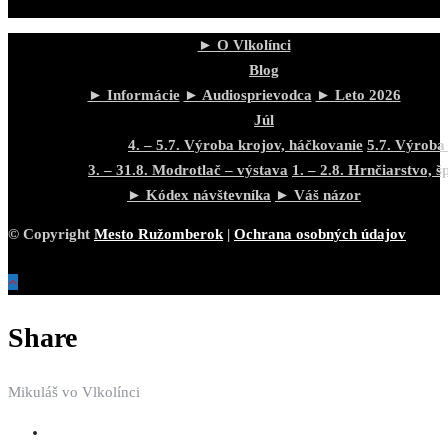
► O Vlkolínci
Blog
► Informácie
► Audiosprievodca
► Leto 2026
Júl
4. – 5.7. Výroba krojov, háčkovanie
5.7. Výroba
3. – 31.8. Modrotlač – výstava
1. – 2.8. Hrnčiarstvo, š
► Kódex návštevníka
► Váš názor
© Copyright
Mesto Ružomberok
|
Ochrana osobných údajov
Share
Mikuláš vo Vlkolínci