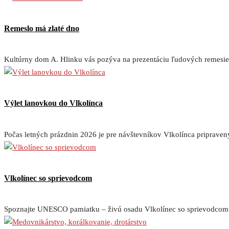
Remeslo má zlaté dno
Kultúrny dom A. Hlinku vás pozýva na prezentáciu ľudových remesiel 
Výlet lanovkou do Vlkolínca
Počas letných prázdnin 2026 je pre návštevníkov Vlkolínca priprave
Vlkolínec so sprievodcom
Spoznajte UNESCO pamiatku – živú osadu Vlkolínec so sprievodcom! J