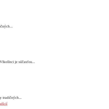
ičných...
kolínci je súčasťou...
 tradičných...