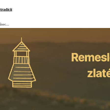
radícií
ínec...