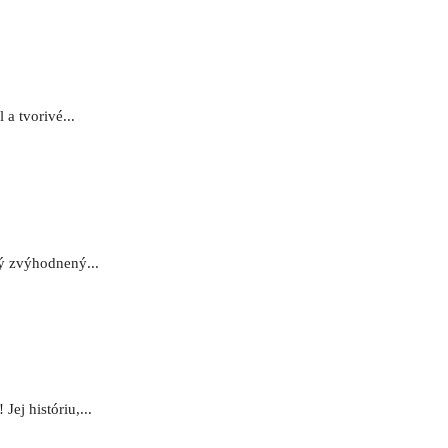
a tvorivé...
ný zvýhodnený...
ej históriu,...