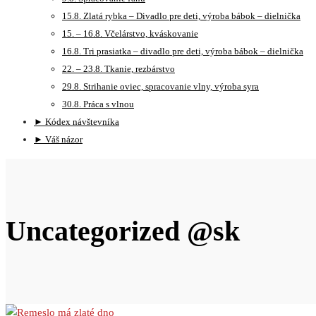
15.8. Zlatá rybka – Divadlo pre deti, výroba bábok – dielnička
15. – 16.8. Včelárstvo, kváskovanie
16.8. Tri prasiatka – divadlo pre deti, výroba bábok – dielnička
22. – 23.8. Tkanie, rezbárstvo
29.8. Strihanie oviec, spracovanie vlny, výroba syra
30.8. Práca s vlnou
► Kódex návštevníka
► Váš názor
Uncategorized @sk