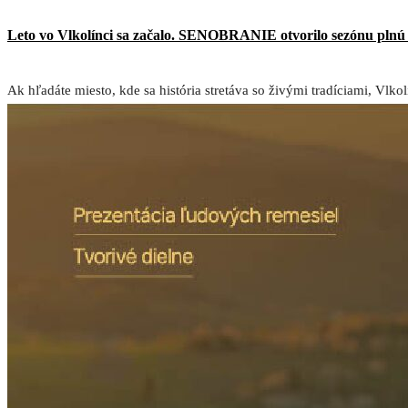
Leto vo Vlkolínci sa začalo. SENOBRANIE otvorilo sezónu plnú t
Ak hľadáte miesto, kde sa história stretáva so živými tradíciami, Vlkol