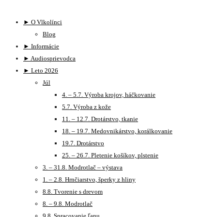
► O Vlkolínci
Blog
► Informácie
► Audiosprievodca
► Leto 2026
Júl
4. – 5.7. Výroba krojov, háčkovanie
5.7. Výroba z kože
11. – 12.7. Drotárstvo, tkanie
18. – 19.7. Medovnikárstvo, korálkovanie
19.7. Drotárstvo
25. – 26.7. Pletenie košíkov, plstenie
3. – 31.8. Modrotlač – výstava
1. – 2.8. Hrnčiarstvo, šperky z hliny
8.8. Tvorenie s drevom
8. – 9.8. Modrotlač
9.8. Spracovanie ľanu