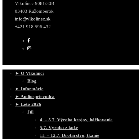
Vlkolínec 9081/30B
03403 Ružomberok
info@vlkolinec.sk
+421 918 596 432
► O Vlkolínci
Blog
► Informácie
► Audiosprievodca
► Leto 2026
Júl
4. – 5.7. Výroba krojov, háčkovanie
5.7. Výroba z kože
11. – 12.7. Drotárstvo, tkanie