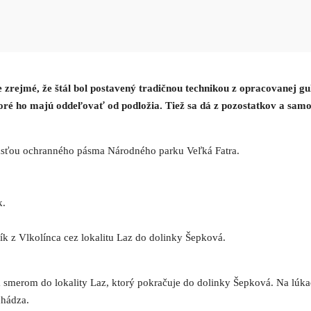
 je zrejmé, že štál bol postavený tradičnou technikou z opracovanej g
ré ho majú oddeľovať od podložia. Tiež sa dá z pozostatkov a samot
súčasťou ochranného pásma Národného parku Veľká Fatra.
k.
ík z Vlkolínca cez lokalitu Laz do dolinky Šepková.
 smerom do lokality Laz, ktorý pokračuje do dolinky Šepková. Na lúkac
chádza.