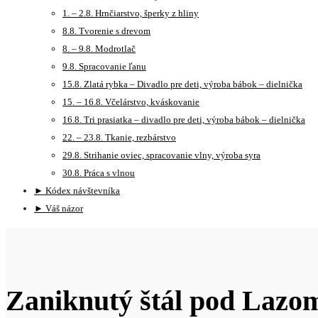
1. – 2.8. Hrnčiarstvo, šperky z hliny
8.8. Tvorenie s drevom
8. – 9.8. Modrotlač
9.8. Spracovanie ľanu
15.8. Zlatá rybka – Divadlo pre deti, výroba bábok – dielnička
15. – 16.8. Včelárstvo, kváskovanie
16.8. Tri prasiatka – divadlo pre deti, výroba bábok – dielnička
22. – 23.8. Tkanie, rezbárstvo
29.8. Strihanie oviec, spracovanie vlny, výroba syra
30.8. Práca s vlnou
► Kódex návštevníka
► Váš názor
Zaniknutý štál pod Lazo