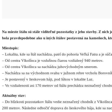
Na mieste štálu sú stále viditeľné pozostatky z jeho stavby. Z nich
bola pravdepodobne ako u iných štálov postavená na kameňoch, kto
Miestopis:
– Lokalita, kde sa štál nachádza, patrí do pohoria Veľká Fatra a je 
– Od centra Vlkolínca je vzdušnou čiarou vzdialený 940 metrov.
– Od centra Vlkolínca sa nachádza juhovýchodným smerom.
– Nachádza sa na východnom svahu v južnom rebre vrcholu Borovní
– Je postavený v lieskovom háji, pod lúkou v lokalite Laz.
– Vo vzdialenosti asi 170 metrov od štálu prechádza neznačený chodn
Aktuálny stav:
– Do blízkosti pozostatkov štálu vedie neznačený chodník z Vlkolínca
200 metrov. Následne odbočiť doprava do lieskového hája, kde sa na