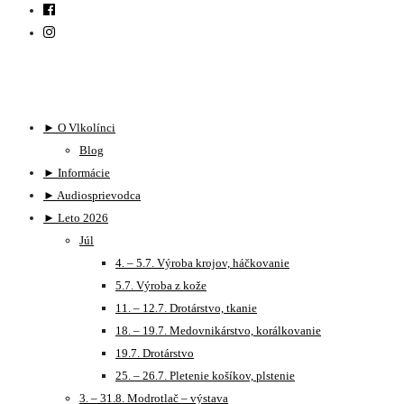
► O Vlkolínci
Blog
► Informácie
► Audiosprievodca
► Leto 2026
Júl
4. – 5.7. Výroba krojov, háčkovanie
5.7. Výroba z kože
11. – 12.7. Drotárstvo, tkanie
18. – 19.7. Medovnikárstvo, korálkovanie
19.7. Drotárstvo
25. – 26.7. Pletenie košíkov, plstenie
3. – 31.8. Modrotlač – výstava