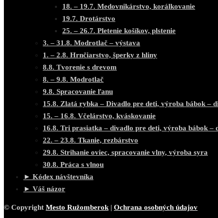
18. – 19.7. Medovnikárstvo, korálkovanie
19.7. Drotárstvo
25. – 26.7. Pletenie košíkov, plstenie
3. – 31.8. Modrotlač – výstava
1. – 2.8. Hrnčiarstvo, šperky z hliny
8.8. Tvorenie s drevom
8. – 9.8. Modrotlač
9.8. Spracovanie ľanu
15.8. Zlatá rybka – Divadlo pre deti, výroba bábok – d
15. – 16.8. Včelárstvo, kváskovanie
16.8. Tri prasiatka – divadlo pre deti, výroba bábok – 
22. – 23.8. Tkanie, rezbárstvo
29.8. Strihanie oviec, spracovanie vlny, výroba syra
30.8. Práca s vlnou
► Kódex návštevníka
► Váš názor
© Copyright
Mesto Ružomberok
|
Ochrana osobných údajov