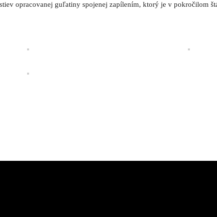
rstiev opracovanej guľatiny spojenej zapílením, ktorý je v pokročilom št