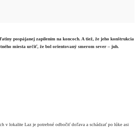
uľatiny pospájanej zapílením na koncoch. A tiež, že jeho konštrukcia
ného miesta určiť, že bol orientovaný smerom sever – juh.
h v lokalite Laz je potrebné odbočiť doľava a schádzať po lúke asi