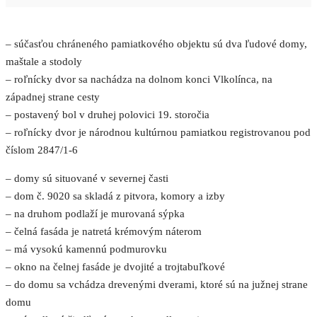
– súčasťou chráneného pamiatkového objektu sú dva ľudové domy,
maštale a stodoly
– roľnícky dvor sa nachádza na dolnom konci Vlkolínca, na
západnej strane cesty
– postavený bol v druhej polovici 19. storočia
– roľnícky dvor je národnou kultúrnou pamiatkou registrovanou pod
číslom 2847/1-6
– domy sú situované v severnej časti
– dom č. 9020 sa skladá z pitvora, komory a izby
– na druhom podlaží je murovaná sýpka
– čelná fasáda je natretá krémovým náterom
– má vysokú kamennú podmurovku
– okno na čelnej fasáde je dvojité a trojtabuľkové
– do domu sa vchádza drevenými dverami, ktoré sú na južnej strane
domu