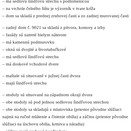
– má sedlovú šindľovú strechu s podlomenicou
– na vrchole čelného štítu je výzorník v tvare kríža
– dom sa skladá z prednej zrubovej časti a zo zadnej murovanej časti
– zadný dom č. 9021 sa skladá z pitvora, komory a izby
– fasády sú natreté bielym náterom
– má kamennú podmurovku
– okná sú dvojité a štvortabuľkové
– má sedlovú šindľovú strechu
– má doskové vchodové dvere
– maštale sú situované v južnej časti dvora
– majú šindľovú strechu
– stodoly sú situované na západnom okraji dvora
– obe stodoly sú pod jednou sedlovou šindľovou strechou
– obe stodoly sa skladajú z mlatoviska (priestor pôvodne slúžiaci
najmä na ručné mlátenie a čistenie obilia) a záčinu (priestor pôvodne
slúžiaci na úschovu obilia, krmiva a náradia)