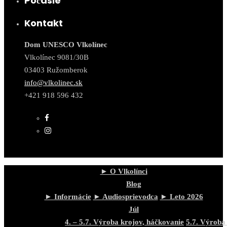
Počasie
Kontakt
Dom UNESCO Vlkolínec
Vlkolínec 9081/30B
03403 Ružomberok
info@vlkolinec.sk
+421 918 596 432
► O Vlkolínci
Blog
► Informácie
► Audiosprievodca
► Leto 2026
Júl
4. – 5.7. Výroba krojov, háčkovanie
5.7. Výroba