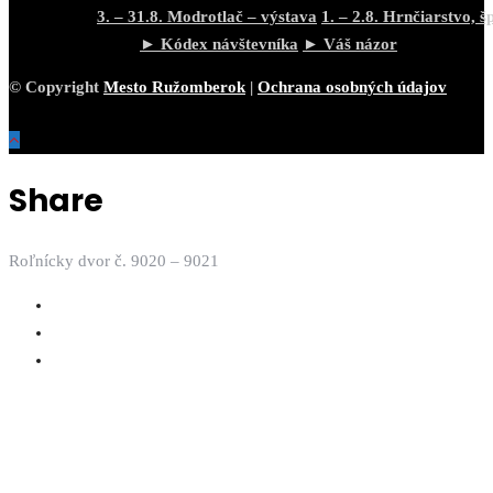
3. – 31.8. Modrotlač – výstava
1. – 2.8. Hrnčiarstvo, š
► Kódex návštevníka
► Váš názor
© Copyright
Mesto Ružomberok
|
Ochrana osobných údajov
Share
Roľnícky dvor č. 9020 – 9021