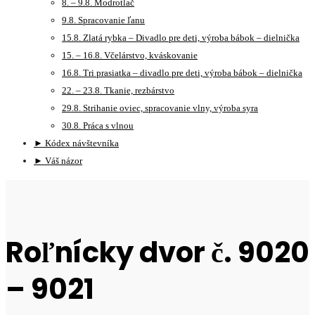
8. – 9.8. Modrotlač
9.8. Spracovanie ľanu
15.8. Zlatá rybka – Divadlo pre deti, výroba bábok – dielnička
15. – 16.8. Včelárstvo, kváskovanie
16.8. Tri prasiatka – divadlo pre deti, výroba bábok – dielnička
22. – 23.8. Tkanie, rezbárstvo
29.8. Strihanie oviec, spracovanie vlny, výroba syra
30.8. Práca s vlnou
► Kódex návštevníka
► Váš názor
Roľnícky dvor č. 9020
– 9021