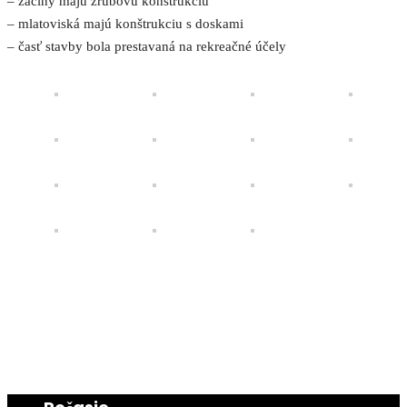
– záčiny majú zrubovú konštrukciu
– mlatoviská majú konštrukciu s doskami
– časť stavby bola prestavaná na rekreačné účely