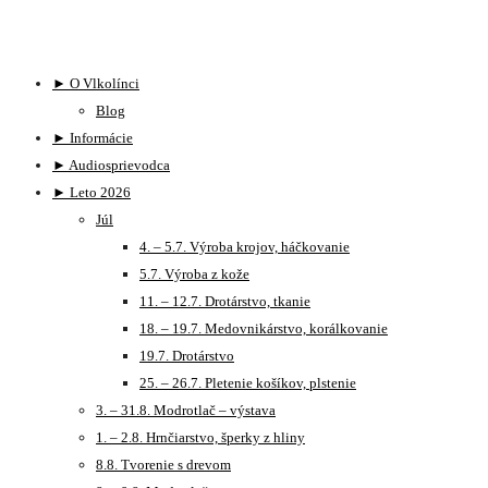
► O Vlkolínci
Blog
► Informácie
► Audiosprievodca
► Leto 2026
Júl
4. – 5.7. Výroba krojov, háčkovanie
5.7. Výroba z kože
11. – 12.7. Drotárstvo, tkanie
18. – 19.7. Medovnikárstvo, korálkovanie
19.7. Drotárstvo
25. – 26.7. Pletenie košíkov, plstenie
3. – 31.8. Modrotlač – výstava
1. – 2.8. Hrnčiarstvo, šperky z hliny
8.8. Tvorenie s drevom