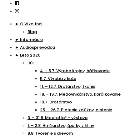
► O Vlkolínci
Blog
► Informácie
► Audiosprievodca
► Leto 2026
Júl
4. – 5.7. Výroba krojov, háčkovanie
5.7. Výroba z kože
11. – 12.7. Drotárstvo, tkanie
18. – 19.7. Medovnikárstvo, korálkovanie
19.7. Drotárstvo
25. – 26.7. Pletenie košíkov, plstenie
3. – 31.8. Modrotlač – výstava
1. – 2.8. Hrnčiarstvo, šperky z hliny
8.8. Tvorenie s drevom