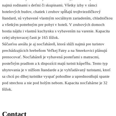
najmä rodinami s deťmi či skupinami. Všetky izby v rámci
hotelových budov, chatiek i zrubov spĺňajú trojhviezdičkový
štandard, sú vybavené vlastným sociálnym zariadením, chladničkou
a všetkým potrebným pre pobyt v hoteli. V zrubových domoch
hostia nájdu i vlastnú kuchynku s vybavením na varenie. Kapacita
celej ubytovacej časti je 165 lôžok.
Súčasťou areálu je aj nocľaháreň, ktorá slúži najmä pre turistov
prechádzajúcich hrebeňom Veľkej Fatry a na Smrekovici plánujú
prenocovať. Nocľaháreň je vybavená posteľami s matracmi,
posteľným pradlom a k dispozícii majú turisti kúpeľňu. Tento typ
ubytovania je v nižšom štandarde a je vyhľadávaný turistami, ktorí
sa chcú po dlhej turistike vyspať pohodlne a uprednostňujú spanie
pod strechou a nie pod holým nebom. Kapacita nocľahárne je 32
lôžok.
Contact