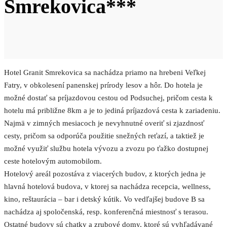
Smrekovica***
Hotel Granit Smrekovica sa nachádza priamo na hrebeni Veľkej
Fatry, v obkolesení panenskej prírody lesov a hôr. Do hotela je
možné dostať sa príjazdovou cestou od Podsuchej, pričom cesta k
hotelu má približne 8km a je to jediná príjazdová cesta k zariadeniu.
Najmä v zimných mesiacoch je nevyhnutné overiť si zjazdnosť
cesty, pričom sa odporúča použitie snežných reťazí, a taktiež je
možné využiť službu hotela vývozu a zvozu po ťažko dostupnej
ceste hotelovým automobilom.
Hotelový areál pozostáva z viacerých budov, z ktorých jedna je
hlavná hotelová budova, v ktorej sa nachádza recepcia, wellness,
kino, reštaurácia – bar i detský kútik. Vo vedľajšej budove B sa
nachádza aj spoločenská, resp. konferenčná miestnosť s terasou.
Ostatné budovy sú chatky a zrubové domy, ktoré sú vyhľadávané