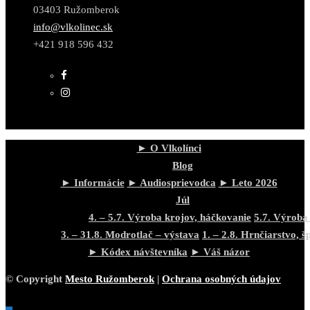
03403 Ružomberok
info@vlkolinec.sk
+421 918 596 432
► O Vlkolínci
Blog
► Informácie
► Audiosprievodca
► Leto 2026
Júl
4. – 5.7. Výroba krojov, háčkovanie
5.7. Výroba
3. – 31.8. Modrotlač – výstava
1. – 2.8. Hrnčiarstvo, š
► Kódex návštevníka
► Váš názor
© Copyright
Mesto Ružomberok
|
Ochrana osobných údajov