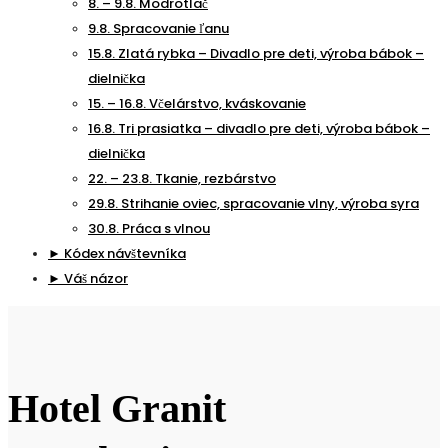
8. – 9.8. Modrotlač
9.8. Spracovanie ľanu
15.8. Zlatá rybka – Divadlo pre deti, výroba bábok –
dielnička
15. – 16.8. Včelárstvo, kváskovanie
16.8. Tri prasiatka – divadlo pre deti, výroba bábok –
dielnička
22. – 23.8. Tkanie, rezbárstvo
29.8. Strihanie oviec, spracovanie vlny, výroba syra
30.8. Práca s vlnou
► Kódex návštevníka
► Váš názor
Hotel Granit