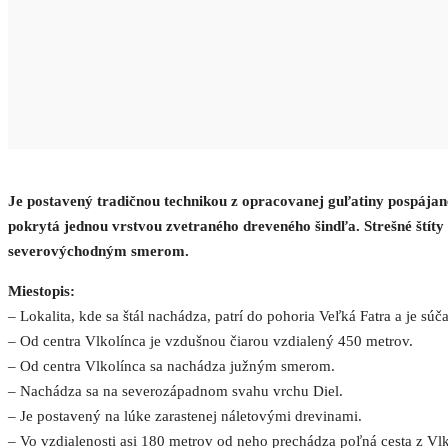
Je postavený tradičnou technikou z opracovanej guľatiny pospájan
pokrytá jednou vrstvou zvetraného dreveného šindľa. Strešné štíty
severovýchodným smerom.
Miestopis:
– Lokalita, kde sa štál nachádza, patrí do pohoria Veľká Fatra a je 
– Od centra Vlkolínca je vzdušnou čiarou vzdialený 450 metrov.
– Od centra Vlkolínca sa nachádza južným smerom.
– Nachádza sa na severozápadnom svahu vrchu Diel.
– Je postavený na lúke zarastenej náletovými drevinami.
– Vo vzdialenosti asi 180 metrov od neho prechádza poľná cesta z Vl